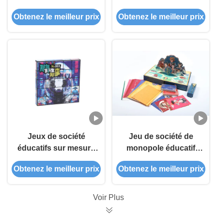
pour enfants
enfants Échecs et
Obtenez le meilleur prix
Obtenez le meilleur prix
jeux de société pour
le divertissement
Matériaux papier
plastique
Jeux de société
Jeu de société de
éducatifs sur mesure
monopole éducatif
pour enfants de 5 ans
imprimable en 3D
Obtenez le meilleur prix
Obtenez le meilleur prix
Voir Plus