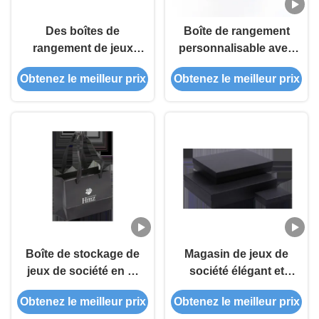
Des boîtes de
Boîte de rangement
rangement de jeux
personnalisable avec
robustes, une
conception
Obtenez le meilleur prix
Obtenez le meilleur prix
protection élégante
rectangulaire et
pour les jeux de
construction robuste
société
Boîte de stockage de
Magasin de jeux de
jeux de société en or
société élégant et
et en argent
moderne
Obtenez le meilleur prix
Obtenez le meilleur prix
Construction robuste