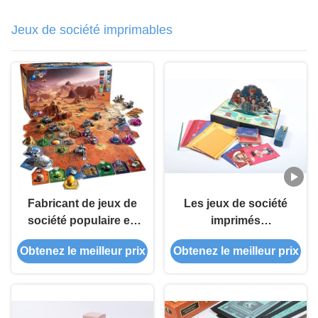
Jeux de société imprimables
Fabricant de jeux de
Les jeux de société
société populaire en
imprimés
gros Fabrique de
numériquement
Obtenez le meilleur prix
Obtenez le meilleur prix
divertissement Jeux
expérimentent les
de société
jeux de nouvelle
imprimables avec
génération
thème personnalisé et