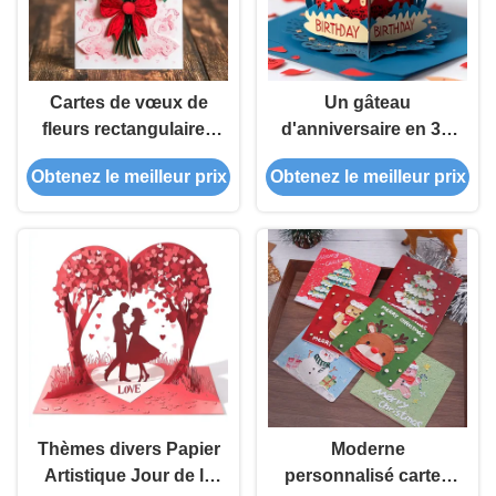
Cartes de vœux de
Un gâteau
fleurs rectangulaires
d'anniversaire en 3D
uniques en gros
en forme exquise Des
Obtenez le meilleur prix
Obtenez le meilleur prix
Exquis Kraft Paper
dessins variés pour
sec Enveloppe
les cartes de vœux
incluse pour les
créatives modernes
exigences B2B
Thèmes divers Papier
Moderne
Artistique Jour de la
personnalisé cartes