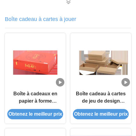
Boîte cadeau à cartes à jouer
Boîte à cadeaux en
Boîte cadeau à cartes
papier à forme
de jeu de design
irrégulière
classique de forme
Obtenez le meilleur prix
Obtenez le meilleur prix
unique avec logo en
relief personnalisé