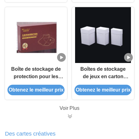
pour une capacité
personnalisée
Boîte de stockage de
Boîtes de stockage
protection pour les
de jeux en carton
composants de jeux
vierge
Obtenez le meilleur prix
Obtenez le meilleur prix
en or et en argent
rectangulaire
Voir Plus
Des cartes créatives