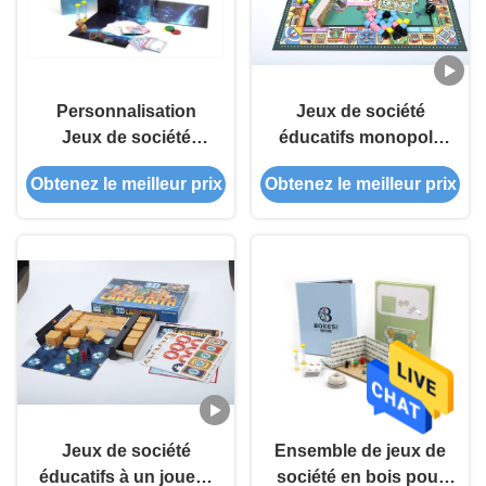
Personnalisation
Jeux de société
Jeux de société
éducatifs monopoly
éducatifs pour 3-12
classique pour les
Obtenez le meilleur prix
Obtenez le meilleur prix
ans Durée du jeu 30-
enfants de 3 ans et
60 minutes
plus
Personnalisable et
personnalisé
Jeux de société
Ensemble de jeux de
éducatifs à un joueur
société en bois pour