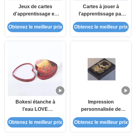
Jeux de cartes
Cartes à jouer à
d'apprentissage en
l'apprentissage par
PVC imperméable à
estampage à chaud
Obtenez le meilleur prix
Obtenez le meilleur prix
l'eau
Bokesi étanche à
Impression
l'eau LOVE
personnalisée de
Apprentissage Jeux
cartes de jeu en PVC
Obtenez le meilleur prix
Obtenez le meilleur prix
de cartes Stamping à
noir
chaud