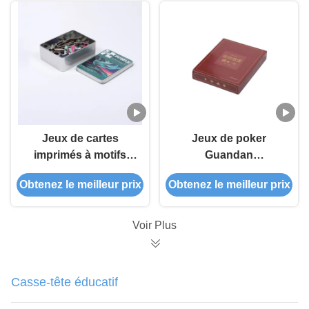
Jeux de cartes
Jeux de poker
imprimés à motifs
Guandan
d'apprentissage
Apprentissage
Obtenez le meilleur prix
Obtenez le meilleur prix
Puzzles éducatifs
Cérémonies Cadeaux
OEM
Voir Plus
Casse-tête éducatif