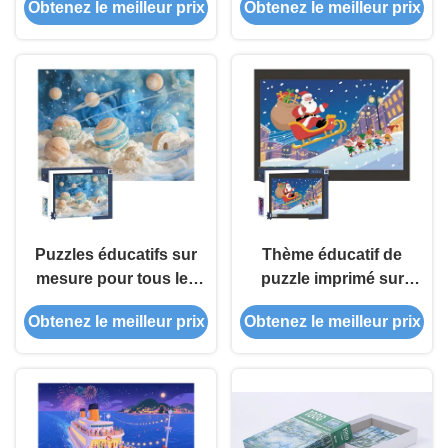
Obtenez le meilleur prix
Obtenez le meilleur prix
Puzzles éducatifs sur
Thème éducatif de
mesure pour tous les
puzzle imprimé sur
âges
mesure de 1000
Obtenez le meilleur prix
Obtenez le meilleur prix
pièces