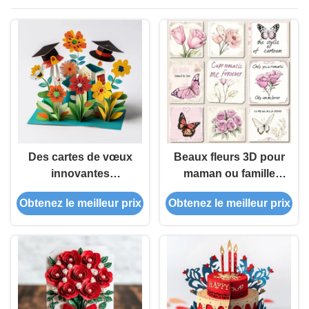
Des cartes de vœux
Beaux fleurs 3D pour
innovantes
maman ou famille
personnalisées de
Merci pour les notes
Obtenez le meilleur prix
Obtenez le meilleur prix
style moderne pour
Avancé Nouveau
vos salutations
design cartes avec un
professionnelles
espace vide à
l'intérieur pour les
messages
personnalisés