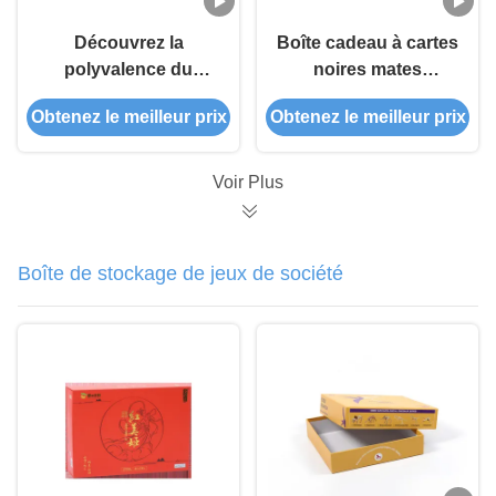
Découvrez la
Boîte cadeau à cartes
polyvalence du
noires mates
Solitaire à la souris
classiques de forme
Obtenez le meilleur prix
Obtenez le meilleur prix
irrégulière
personnalisable pour
le stockage et le
Voir Plus
cadeau
Boîte de stockage de jeux de société