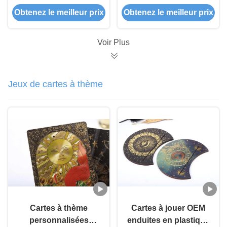
Saint-Valentin
de voeux créatives
Obtenez le meilleur prix
Obtenez le meilleur prix
Couples Cartes de
pour toutes les
vœux en papier
occasions Installateur
de cartes de jeu
Voir Plus
Jeux de cartes à thème
Cartes à thème
Cartes à jouer OEM
personnalisées
enduites en plastique