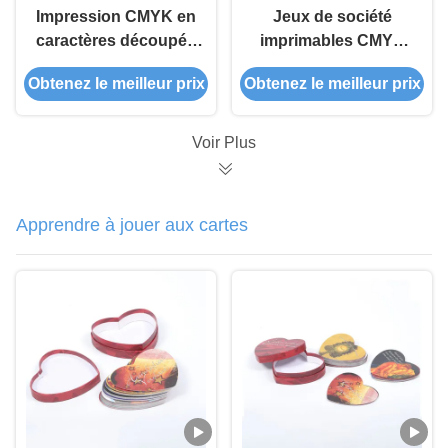
Impression CMYK en
Jeux de société
caractères découpés
imprimables CMYK
Jeu de société Marvel
Logo personnalisé
Obtenez le meilleur prix
Obtenez le meilleur prix
Monopoly
pour le
Personnalisable
divertissement
Voir Plus
Apprendre à jouer aux cartes