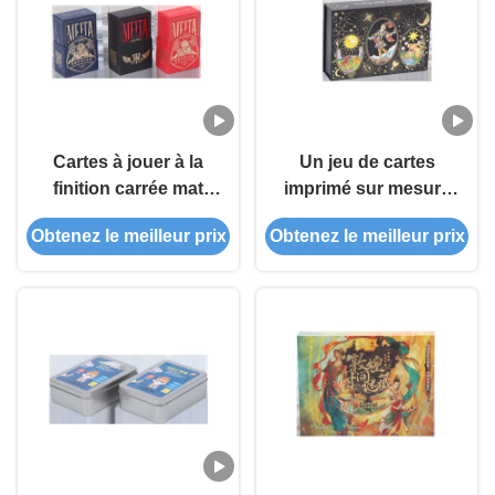
Cartes à jouer à la
Un jeu de cartes
finition carrée mat
imprimé sur mesure
personnalisée avec
avec une finition mate
Obtenez le meilleur prix
Obtenez le meilleur prix
des bords colorés
et des bords rouges