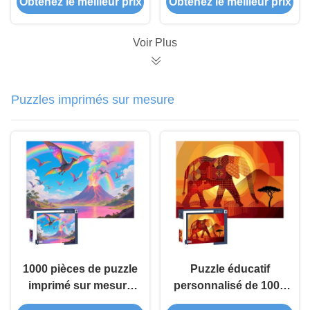
Obtenez le meilleur prix
Obtenez le meilleur prix
familiaux et le
l'intérieur
développement
cognitif
Voir Plus
Puzzles imprimés sur mesure
1000 pièces de puzzle
Puzzle éducatif
imprimé sur mesure
personnalisé de 1000
pour le jeu éducatif
pièces