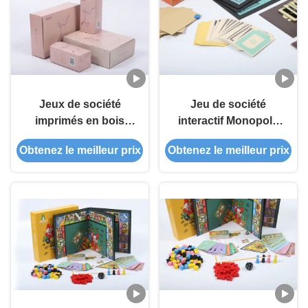
finition de surface
d'estampage à chaud
Jeux de société
Jeu de société
imprimés en bois
interactif Monopoly
Monopoly
Millionaire
Obtenez le meilleur prix
Obtenez le meilleur prix
personnalisés