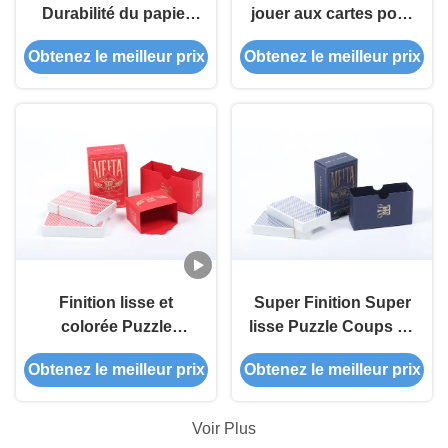
Durabilité du papier
jouer aux cartes pour
Cartes à jouer
tous les âges
Obtenez le meilleur prix
Obtenez le meilleur prix
Finition lisse et
Super Finition Super
colorée Puzzle
lisse Puzzle Coups de
Modèle de cartes à
pont de collection
Obtenez le meilleur prix
Obtenez le meilleur prix
jouer pour les clubs
Voir Plus