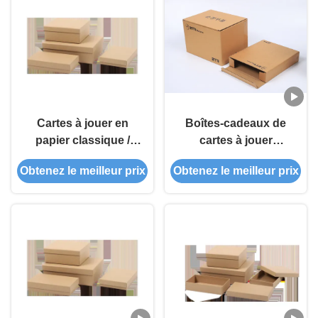
Cartes à jouer en
Boîtes-cadeaux de
papier classique /
cartes à jouer
Cartes à jouer en
durables pour le
Obtenez le meilleur prix
Obtenez le meilleur prix
boîte cadeau
stockage et les
cadeaux