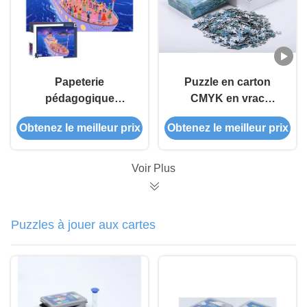
Papeterie
Puzzle en carton
pédagogique
CMYK en vrac
imprimée sur mesure
Impression
Obtenez le meilleur prix
Obtenez le meilleur prix
personnalisée Puzzle
de puzzle imprimé
Voir Plus
Puzzles à jouer aux cartes