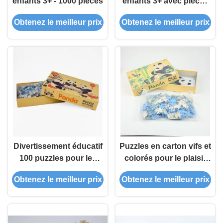
enfants 3+ - 1000 pièces
enfants 3+ avec pièces
emboîtables
Obtenez le meilleur prix
Obtenez le meilleur prix
Divertissement éducatif
Puzzles en carton vifs et
100 puzzles pour les
colorés pour le plaisir
liens familiaux et le
de la famille à l'intérieur
Obtenez le meilleur prix
Obtenez le meilleur prix
développement cognitif