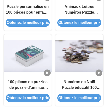
Puzzle personnalisé en
Animaux Lettres
100 pièces pour enfants
Numéros Puzzle
de 5 ans
éducatif 100 pièces sur
Obtenez le meilleur prix
Obtenez le meilleur prix
mesure
100 pièces de puzzles
Numéros de Noël
de puzzle d'animaux
Puzzle éducatif 100
pour le divertissement
pièces
Obtenez le meilleur prix
Obtenez le meilleur prix
familial