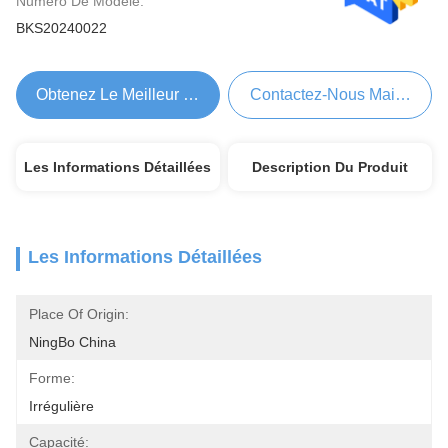
Numéro De Modèle:
BKS20240022
Obtenez Le Meilleur Prix
Contactez-Nous Maintenant
Les Informations Détaillées
Description Du Produit
Les Informations Détaillées
Place Of Origin:
NingBo China
Forme:
Irrégulière
Capacité: