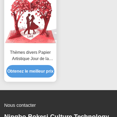
Thèmes divers Papier
Artistique Jour de la
Saint-Valentin Couples
Cartes de vœux en papier
Obtenez le meilleur prix
Nous contacter
Ningbo Bokesi Culture Technology